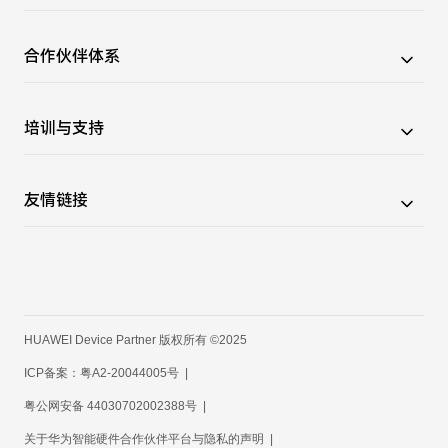
鸿蒙智家北向生态合作案例
产品认证介绍
合作伙伴体系
产品认证产品
产品证书查询
生态产品合作伙伴
培训与支持
鸿蒙智家北向生态认证介绍
生态解决方案合作伙伴
鸿蒙智家北向生态合作伙伴查询
合作伙伴名录
赋能套件
友情链接
视频课堂
文档
华为开发者联盟
问题反馈
HarmonyOS 设备开发者门户
人才培养
华为集团合作伙伴
HUAWEI Device Partner 版权所有 ©2025
ICP备案：粤A2-20044005号
|
粤公网安备 44030702002388号
|
关于华为智能硬件合作伙伴平台与隐私的声明
|