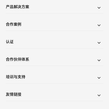
产品解决方案
HarmonyOS Connect 服务包
合作案例
云服务
生态产品合作案例
认证
生态解决方案合作案例
鸿蒙智家北向生态合作案例
产品认证介绍
合作伙伴体系
产品认证产品
产品证书查询
生态产品合作伙伴
培训与支持
鸿蒙智家北向生态认证介绍
生态解决方案合作伙伴
鸿蒙智家北向生态合作伙伴查询
合作伙伴名录
赋能套件
友情链接
视频课堂
文档
华为开发者联盟